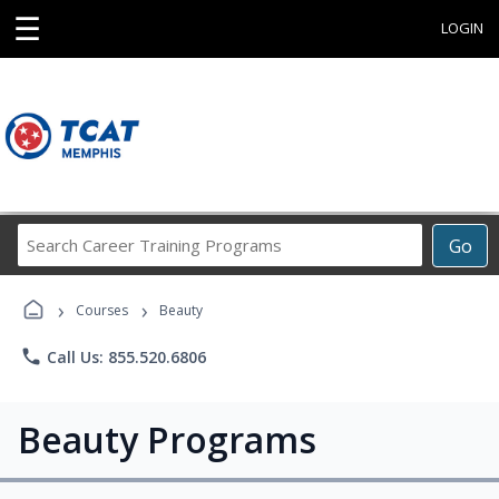
☰
LOGIN
Search
Go
Career
Training
›
›
Programs
Courses
Beauty
phone
Call Us: 855.520.6806
Beauty Programs