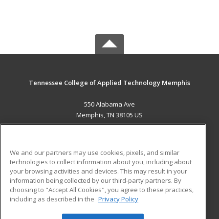
Tennessee College of Applied Technology Memphis
550 Alabama Ave
Memphis, TN 38105 US
MAIN CONTENT
Career Training
We and our partners may use cookies, pixels, and similar
technologies to collect information about you, including about
ADDITIONAL RESOURCES
your browsing activities and devices. This may result in your
information being collected by our third-party partners. By
Military
Student Blog
choosing to "Accept All Cookies", you agree to these practices,
Financial Assistance
including as described in the
Privacy Policy
Help