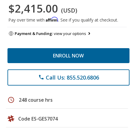
$2,415.00
(USD)
Affirm
Pay over time with
. See if you qualify at checkout.
Payment & Funding:
view your options
ENROLL NOW
Call Us: 855.520.6806
phone
schedule
248 course hrs
Code ES-GES7074