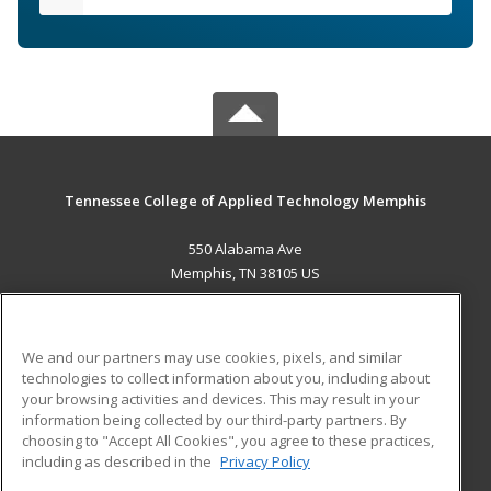
Tennessee College of Applied Technology Memphis
550 Alabama Ave
Memphis, TN 38105 US
MAIN CONTENT
Career Training
We and our partners may use cookies, pixels, and similar
technologies to collect information about you, including about
ADDITIONAL RESOURCES
your browsing activities and devices. This may result in your
information being collected by our third-party partners. By
Military
Student Blog
choosing to "Accept All Cookies", you agree to these practices,
Financial Assistance
including as described in the
Privacy Policy
Help