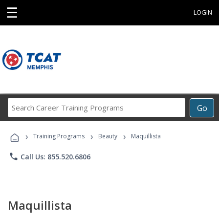
☰
LOGIN
Search
Go
Career
Training
›
›
›
Programs
Training Programs
Beauty
Maquillista
phone
Call Us: 855.520.6806
Maquillista