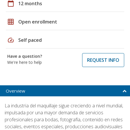
calendar_today
12 months
grid_on
Open enrollment
speed
Self paced
Have a question?
REQUEST INFO
We're here to help
Overview
La industria del maquillaje sigue creciendo a nivel mundial,
impulsada por una mayor demanda de servicios
profesionales para bodas, fotografía, contenido en redes
sociales, eventos especiales, producciones audiovisuales