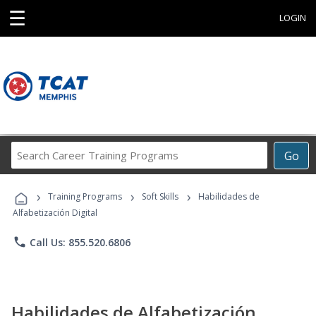
☰
LOGIN
Search
Go
Career
Training
›
›
›
Programs
Training Programs
Soft Skills
Habilidades de
Alfabetización Digital
phone
Call Us: 855.520.6806
Habilidades de Alfabetización