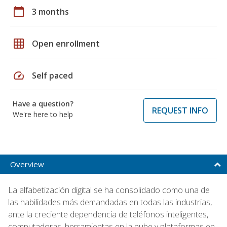
calendar_today
3 months
grid_on
Open enrollment
speed
Self paced
Have a question?
REQUEST INFO
We're here to help
Overview
La alfabetización digital se ha consolidado como una de
las habilidades más demandadas en todas las industrias,
ante la creciente dependencia de teléfonos inteligentes,
computadoras, herramientas en la nube y plataformas en