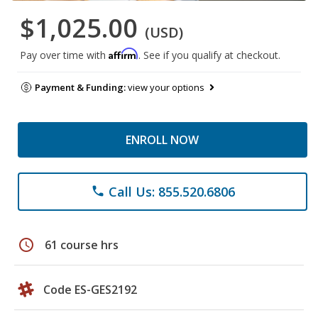
$1,025.00
(USD)
Affirm
Pay over time with
. See if you qualify at checkout.
Payment & Funding:
view your options
ENROLL NOW
Call Us: 855.520.6806
phone
schedule
61 course hrs
Code ES-GES2192