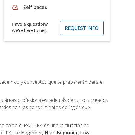
speed
Self paced
Have a question?
REQUEST INFO
We're here to help
académico y conceptos que te prepararán para el
as áreas profesionales, además de cursos creados
cordes con los conocimientos de inglés que
a como el PA. El PA es una evaluación de
n el PA fue
Beginner, High Beginner, Low