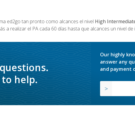
a ed2go tan pronto como alcances el nivel
High Intermediat
s a realizar el PA cada 60 días hasta que alcances un nivel de 
Our highly kno
answer any qu
 questions.
and payment o
to help.