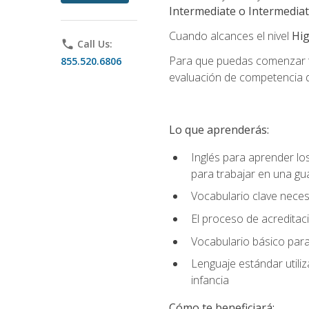
Intermediate o Intermedia
Cuando alcances el nivel
Hig
phone
Call Us:
Para que puedas comenzar tu
855.520.6806
evaluación de competencia de
Lo que aprenderás:
Inglés para aprender lo
para trabajar en una gu
Vocabulario clave neces
El proceso de acreditació
Vocabulario básico para
Lenguaje estándar utili
infancia
Cómo te beneficiará: