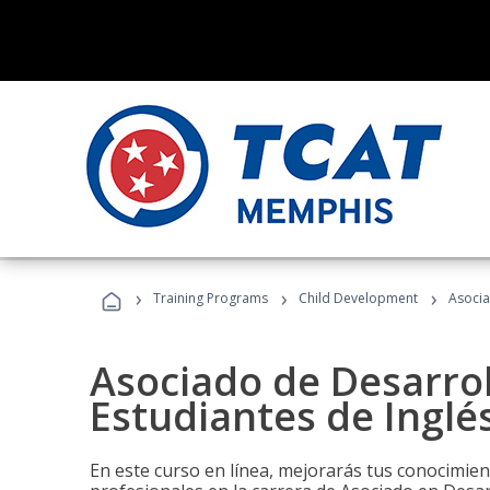
›
›
›
Training Programs
Child Development
Asocia
Asociado de Desarrol
Estudiantes de Inglé
En este curso en línea, mejorarás tus conocimien