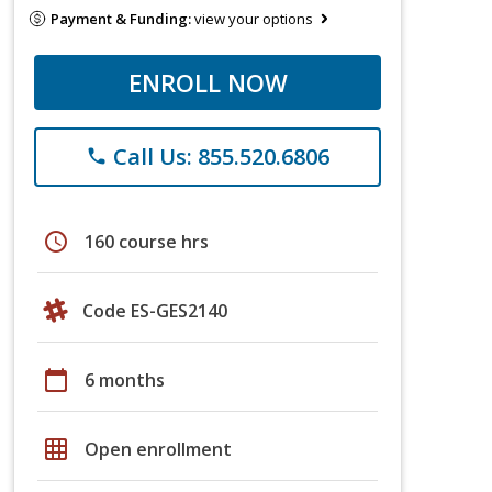
Payment & Funding:
view your options
ENROLL NOW
Call Us: 855.520.6806
phone
schedule
160 course hrs
Code ES-GES2140
calendar_today
6 months
grid_on
Open enrollment