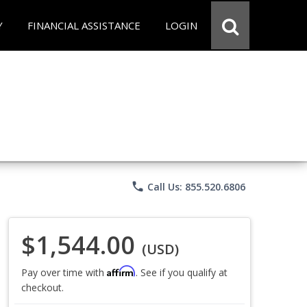
Y
FINANCIAL ASSISTANCE
LOGIN
phone
Call Us: 855.520.6806
$1,544.00
(USD)
Affirm
Pay over time with
. See if you qualify at
checkout.